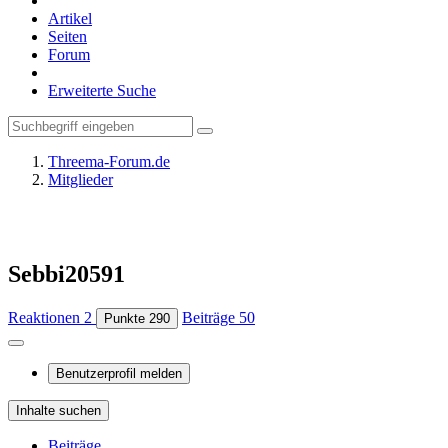
Artikel
Seiten
Forum
Erweiterte Suche
Threema-Forum.de
Mitglieder
Sebbi20591
Reaktionen
2
Beiträge
50
Punkte
290
Benutzerprofil melden
Inhalte suchen
Beiträge