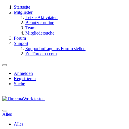
Startseite
Mitglieder
Letzte Aktivitäten
Benutzer online
Team
Mitgliedersuche
Forum
Support
Supportanfrage ins Forum stellen
Zu Threema.com
Anmelden
Registrieren
Suche
Alles
Alles