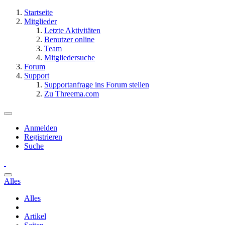
Startseite
Mitglieder
Letzte Aktivitäten
Benutzer online
Team
Mitgliedersuche
Forum
Support
Supportanfrage ins Forum stellen
Zu Threema.com
Anmelden
Registrieren
Suche
Alles
Alles
Artikel