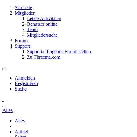
Startseite
Mitglieder
Letzte Aktivitäten
Benutzer online
Team
Mitgliedersuche
Forum
Support
Supportanfrage ins Forum stellen
Zu Threema.com
Anmelden
Registrieren
Suche
Alles
Alles
Artikel