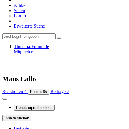
Artikel
Seiten
Forum
Erweiterte Suche
Threema-Forum.de
Mitglieder
Maus Lallo
Reaktionen
4
Beiträge
7
Punkte
65
Benutzerprofil melden
Inhalte suchen
Beiträge