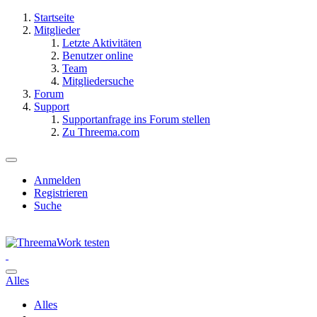
Startseite
Mitglieder
Letzte Aktivitäten
Benutzer online
Team
Mitgliedersuche
Forum
Support
Supportanfrage ins Forum stellen
Zu Threema.com
Anmelden
Registrieren
Suche
Alles
Alles