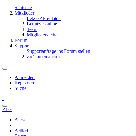
Startseite
Mitglieder
Letzte Aktivitäten
Benutzer online
Team
Mitgliedersuche
Forum
Support
Supportanfrage ins Forum stellen
Zu Threema.com
Anmelden
Registrieren
Suche
Alles
Alles
Artikel