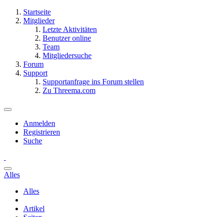
Startseite
Mitglieder
Letzte Aktivitäten
Benutzer online
Team
Mitgliedersuche
Forum
Support
Supportanfrage ins Forum stellen
Zu Threema.com
Anmelden
Registrieren
Suche
Alles
Alles
Artikel