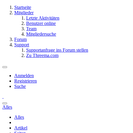
Startseite
Mitglieder
Letzte Aktivitäten
Benutzer online
Team
Mitgliedersuche
Forum
Support
Supportanfrage ins Forum stellen
Zu Threema.com
Anmelden
Registrieren
Suche
Alles
Alles
Artikel