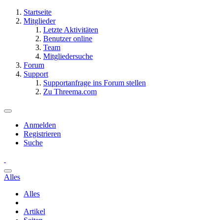
Startseite
Mitglieder
Letzte Aktivitäten
Benutzer online
Team
Mitgliedersuche
Forum
Support
Supportanfrage ins Forum stellen
Zu Threema.com
Anmelden
Registrieren
Suche
Alles
Alles
Artikel