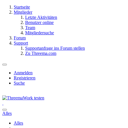
Startseite
Mitglieder
Letzte Aktivitäten
Benutzer online
Team
Mitgliedersuche
Forum
Support
Supportanfrage ins Forum stellen
Zu Threema.com
Anmelden
Registrieren
Suche
Alles
Alles