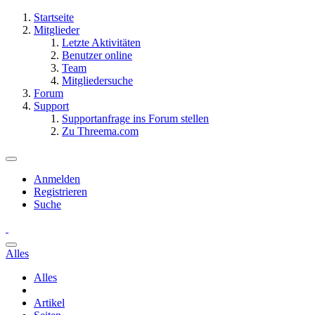
Startseite
Mitglieder
Letzte Aktivitäten
Benutzer online
Team
Mitgliedersuche
Forum
Support
Supportanfrage ins Forum stellen
Zu Threema.com
Anmelden
Registrieren
Suche
Alles
Alles
Artikel