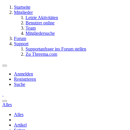
Startseite
Mitglieder
Letzte Aktivitäten
Benutzer online
Team
Mitgliedersuche
Forum
Support
Supportanfrage ins Forum stellen
Zu Threema.com
Anmelden
Registrieren
Suche
Alles
Alles
Artikel