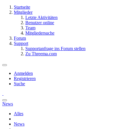
Startseite
Mitglieder
Letzte Aktivitäten
Benutzer online
Team
Mitgliedersuche
Forum
Support
Supportanfrage ins Forum stellen
Zu Threema.com
Anmelden
Registrieren
Suche
News
Alles
News