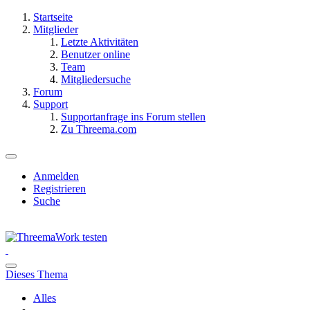
Startseite
Mitglieder
Letzte Aktivitäten
Benutzer online
Team
Mitgliedersuche
Forum
Support
Supportanfrage ins Forum stellen
Zu Threema.com
Anmelden
Registrieren
Suche
Dieses Thema
Alles