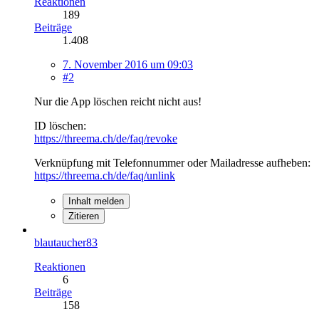
Reaktionen
189
Beiträge
1.408
7. November 2016 um 09:03
#2
Nur die App löschen reicht nicht aus!
ID löschen:
https://threema.ch/de/faq/revoke
Verknüpfung mit Telefonnummer oder Mailadresse aufheben:
https://threema.ch/de/faq/unlink
Inhalt melden
Zitieren
blautaucher83
Reaktionen
6
Beiträge
158