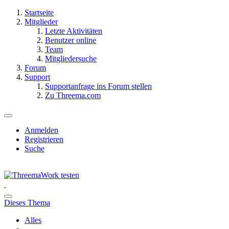
Startseite
Mitglieder
Letzte Aktivitäten
Benutzer online
Team
Mitgliedersuche
Forum
Support
Supportanfrage ins Forum stellen
Zu Threema.com
Anmelden
Registrieren
Suche
Dieses Thema
Alles