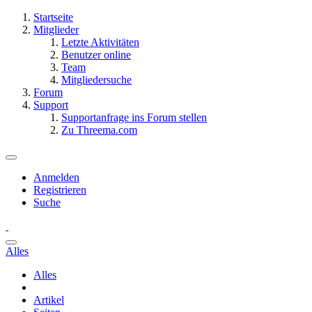
Startseite
Mitglieder
Letzte Aktivitäten
Benutzer online
Team
Mitgliedersuche
Forum
Support
Supportanfrage ins Forum stellen
Zu Threema.com
Anmelden
Registrieren
Suche
Alles
Alles
Artikel