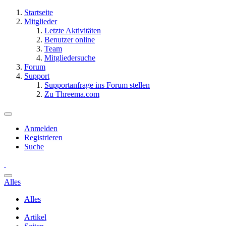
Startseite
Mitglieder
Letzte Aktivitäten
Benutzer online
Team
Mitgliedersuche
Forum
Support
Supportanfrage ins Forum stellen
Zu Threema.com
Anmelden
Registrieren
Suche
Alles
Alles
Artikel