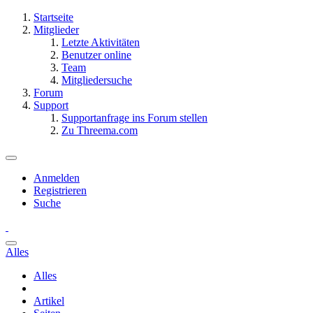
Startseite
Mitglieder
Letzte Aktivitäten
Benutzer online
Team
Mitgliedersuche
Forum
Support
Supportanfrage ins Forum stellen
Zu Threema.com
Anmelden
Registrieren
Suche
Alles
Alles
Artikel