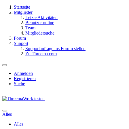
Startseite
Mitglieder
Letzte Aktivitäten
Benutzer online
Team
Mitgliedersuche
Forum
Support
Supportanfrage ins Forum stellen
Zu Threema.com
Anmelden
Registrieren
Suche
Alles
Alles