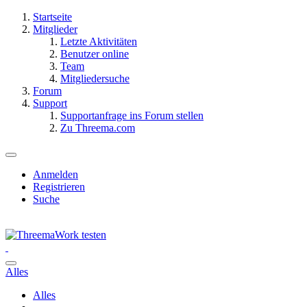
Startseite
Mitglieder
Letzte Aktivitäten
Benutzer online
Team
Mitgliedersuche
Forum
Support
Supportanfrage ins Forum stellen
Zu Threema.com
Anmelden
Registrieren
Suche
Alles
Alles