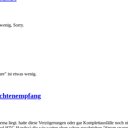
 wenig, Sorry.
ure" ist etwas wenig.
ichtenempfang
ema liegt. hatte diese Verzögerungen oder gar Komplettausfälle noch
d HTC Handys) die wie weiter oben schon geschrieben "Strom sparen"