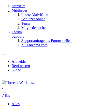
Startseite
Mitglieder
Letzte Aktivitäten
Benutzer online
Team
Mitgliedersuche
Forum
Support
Supportanfrage ins Forum stellen
Zu Threema.com
Anmelden
Registrieren
Suche
Alles
Alles