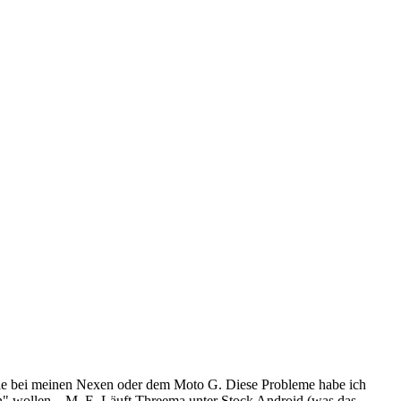
 nie bei meinen Nexen oder dem Moto G. Diese Probleme habe ich
 wollen... M. E. Läuft Threema unter Stock Android (was das