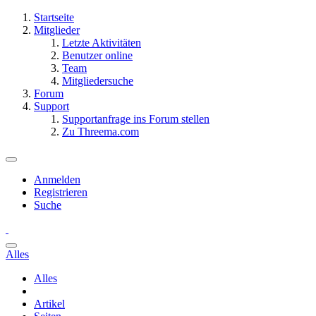
Startseite
Mitglieder
Letzte Aktivitäten
Benutzer online
Team
Mitgliedersuche
Forum
Support
Supportanfrage ins Forum stellen
Zu Threema.com
Anmelden
Registrieren
Suche
Alles
Alles
Artikel