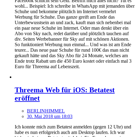
Facebook schlicht sein Geld. Betrifft mich alles nicht? Tut es
wohl... Beispiel: Ich schreibe in WhatsApp mit jemanden über
Schuhe und bekomme plötzlich im Internet vermehrt
Werbung für Schuhe. Das ganze greift am Ende das
Unterbewusstsein an und zack, kauft man sich nebenbei mal
ein paar neue Schuhe im Internet. Oder man denkt über ein
Abo von Sky nach, redet darüber und plötzlich tauchen auf
div. Seiten Werbebanner für Sky auf mit schönen Aktionen.
So funktioniert Werbung nun einmal... Und was ist am Ende
teurer... Das neue paar Schuhe für rund 100€ das man nicht
gekauft hätte und das Sky Abo für 24 Monate, welches am
Ende trotz Rabatt um die 450 Euro kostet oder einfach mal 3
Euro für Threema auf Lebenszeit.
Threema Web für iOS: Betatest
eröffnet
BERLINHIMMEL
30. Mai 2018 um 18:03
Ich konnte mich zum Betatest anmelden (gegen 12 Uhr) und
habe es nun erfolgreich auch am Desktop laufen. Ich war