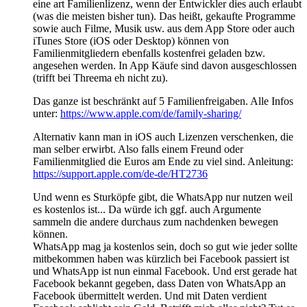
eine art Familienlizenz, wenn der Entwickler dies auch erlaubt
(was die meisten bisher tun). Das heißt, gekaufte Programme
sowie auch Filme, Musik usw. aus dem App Store oder auch
iTunes Store (iOS oder Desktop) können von
Familienmitgliedern ebenfalls kostenfrei geladen bzw.
angesehen werden. In App Käufe sind davon ausgeschlossen
(trifft bei Threema eh nicht zu).
Das ganze ist beschränkt auf 5 Familienfreigaben. Alle Infos
unter:
https://www.apple.com/de/family-sharing/
Alternativ kann man in iOS auch Lizenzen verschenken, die
man selber erwirbt. Also falls einem Freund oder
Familienmitglied die Euros am Ende zu viel sind. Anleitung:
https://support.apple.com/de-de/HT2736
Und wenn es Sturköpfe gibt, die WhatsApp nur nutzen weil
es kostenlos ist... Da würde ich ggf. auch Argumente
sammeln die andere durchaus zum nachdenken bewegen
können.
WhatsApp mag ja kostenlos sein, doch so gut wie jeder sollte
mitbekommen haben was kürzlich bei Facebook passiert ist
und WhatsApp ist nun einmal Facebook. Und erst gerade hat
Facebook bekannt gegeben, dass Daten von WhatsApp an
Facebook übermittelt werden. Und mit Daten verdient