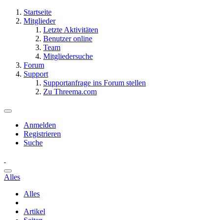
Startseite
Mitglieder
Letzte Aktivitäten
Benutzer online
Team
Mitgliedersuche
Forum
Support
Supportanfrage ins Forum stellen
Zu Threema.com
Anmelden
Registrieren
Suche
Alles
Alles
Artikel