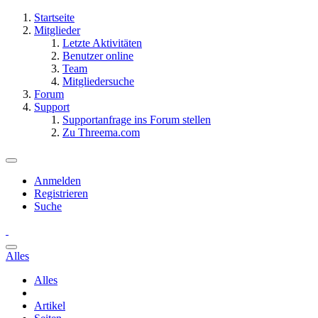
Startseite
Mitglieder
Letzte Aktivitäten
Benutzer online
Team
Mitgliedersuche
Forum
Support
Supportanfrage ins Forum stellen
Zu Threema.com
Anmelden
Registrieren
Suche
Alles
Alles
Artikel