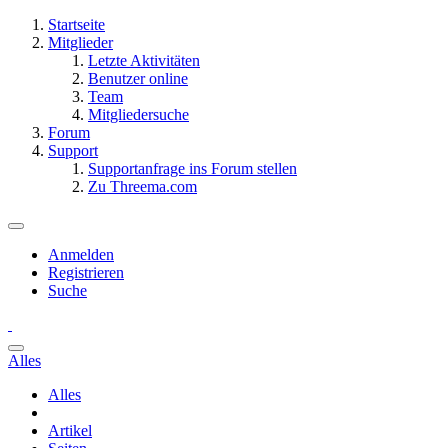
Startseite
Mitglieder
Letzte Aktivitäten
Benutzer online
Team
Mitgliedersuche
Forum
Support
Supportanfrage ins Forum stellen
Zu Threema.com
Anmelden
Registrieren
Suche
Alles
Alles
Artikel