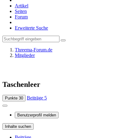
Artikel
Seiten
Forum
Erweiterte Suche
Threema-Forum.de
Mitglieder
Taschenleer
Beiträge
5
Punkte
30
Benutzerprofil melden
Inhalte suchen
Beiträge