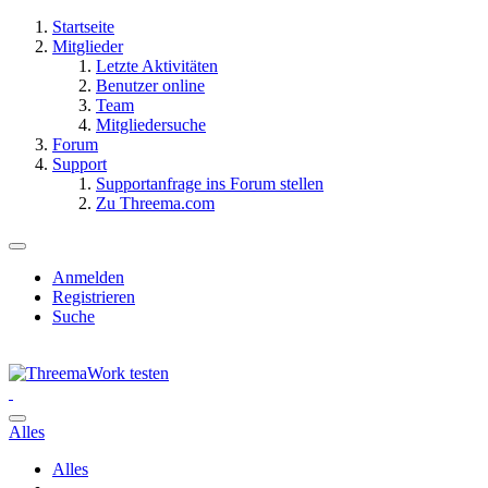
Startseite
Mitglieder
Letzte Aktivitäten
Benutzer online
Team
Mitgliedersuche
Forum
Support
Supportanfrage ins Forum stellen
Zu Threema.com
Anmelden
Registrieren
Suche
Alles
Alles