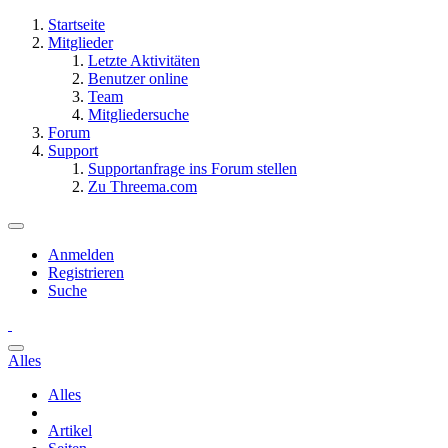
Startseite
Mitglieder
Letzte Aktivitäten
Benutzer online
Team
Mitgliedersuche
Forum
Support
Supportanfrage ins Forum stellen
Zu Threema.com
Anmelden
Registrieren
Suche
Alles
Alles
Artikel