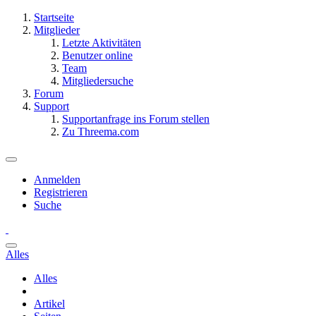
Startseite
Mitglieder
Letzte Aktivitäten
Benutzer online
Team
Mitgliedersuche
Forum
Support
Supportanfrage ins Forum stellen
Zu Threema.com
Anmelden
Registrieren
Suche
Alles
Alles
Artikel