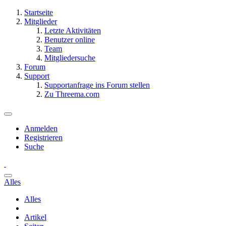
Startseite
Mitglieder
Letzte Aktivitäten
Benutzer online
Team
Mitgliedersuche
Forum
Support
Supportanfrage ins Forum stellen
Zu Threema.com
Anmelden
Registrieren
Suche
Alles
Alles
Artikel