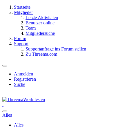
Startseite
Mitglieder
Letzte Aktivitäten
Benutzer online
Team
Mitgliedersuche
Forum
Support
Supportanfrage ins Forum stellen
Zu Threema.com
Anmelden
Registrieren
Suche
Alles
Alles