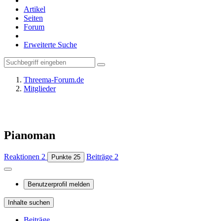
Artikel
Seiten
Forum
Erweiterte Suche
Threema-Forum.de
Mitglieder
Pianoman
Reaktionen
2
Beiträge
2
Punkte
25
Benutzerprofil melden
Inhalte suchen
Beiträge