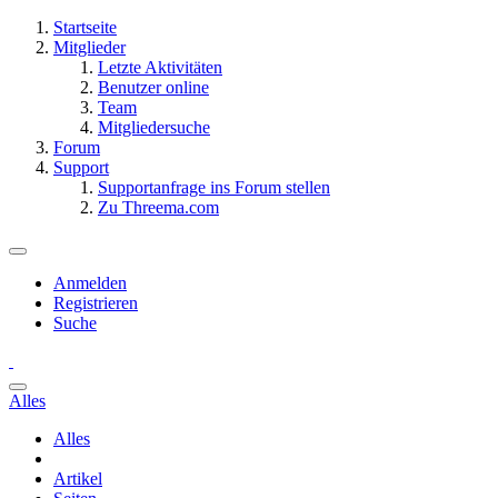
Startseite
Mitglieder
Letzte Aktivitäten
Benutzer online
Team
Mitgliedersuche
Forum
Support
Supportanfrage ins Forum stellen
Zu Threema.com
Anmelden
Registrieren
Suche
Alles
Alles
Artikel