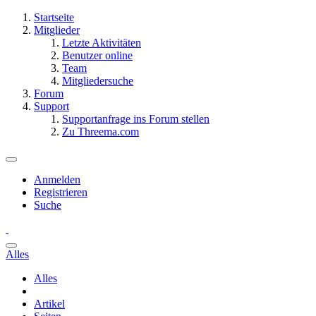
Startseite
Mitglieder
Letzte Aktivitäten
Benutzer online
Team
Mitgliedersuche
Forum
Support
Supportanfrage ins Forum stellen
Zu Threema.com
Anmelden
Registrieren
Suche
Alles
Alles
Artikel