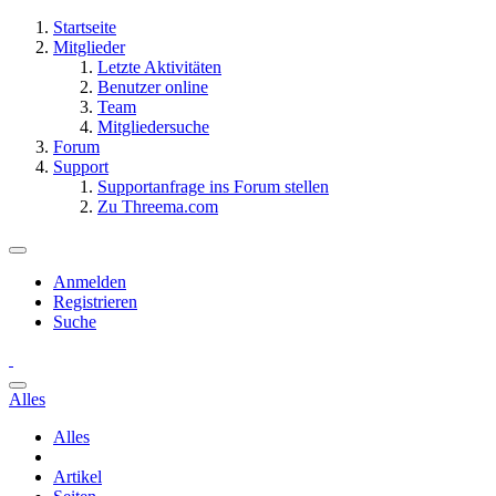
Startseite
Mitglieder
Letzte Aktivitäten
Benutzer online
Team
Mitgliedersuche
Forum
Support
Supportanfrage ins Forum stellen
Zu Threema.com
Anmelden
Registrieren
Suche
Alles
Alles
Artikel