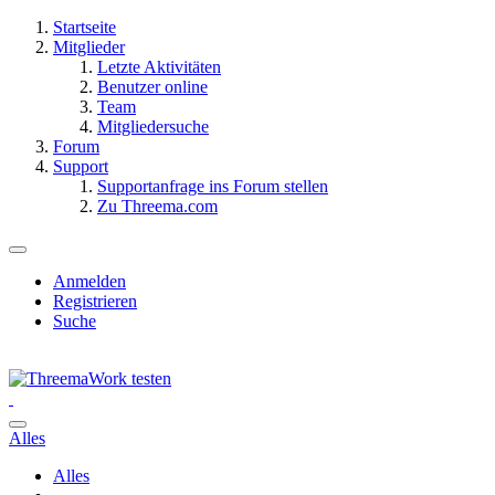
Startseite
Mitglieder
Letzte Aktivitäten
Benutzer online
Team
Mitgliedersuche
Forum
Support
Supportanfrage ins Forum stellen
Zu Threema.com
Anmelden
Registrieren
Suche
Alles
Alles