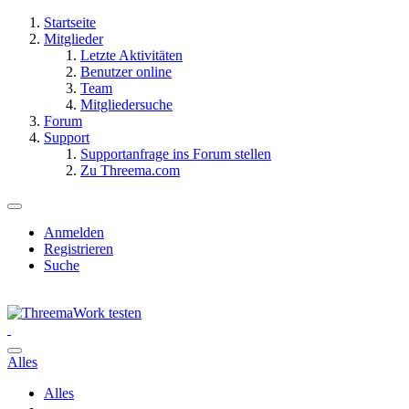
Startseite
Mitglieder
Letzte Aktivitäten
Benutzer online
Team
Mitgliedersuche
Forum
Support
Supportanfrage ins Forum stellen
Zu Threema.com
Anmelden
Registrieren
Suche
Alles
Alles