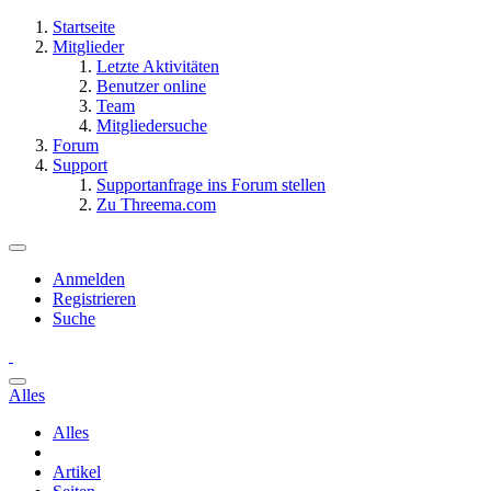
Startseite
Mitglieder
Letzte Aktivitäten
Benutzer online
Team
Mitgliedersuche
Forum
Support
Supportanfrage ins Forum stellen
Zu Threema.com
Anmelden
Registrieren
Suche
Alles
Alles
Artikel