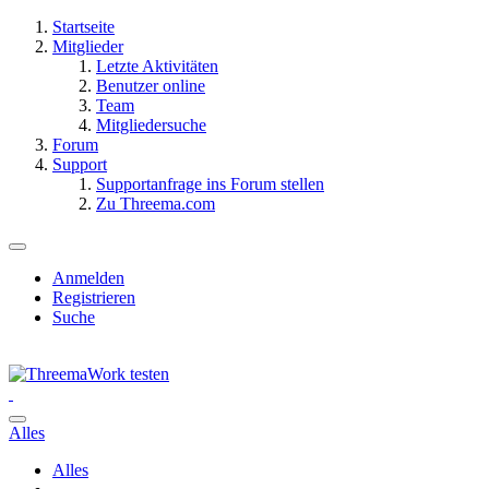
Startseite
Mitglieder
Letzte Aktivitäten
Benutzer online
Team
Mitgliedersuche
Forum
Support
Supportanfrage ins Forum stellen
Zu Threema.com
Anmelden
Registrieren
Suche
Alles
Alles