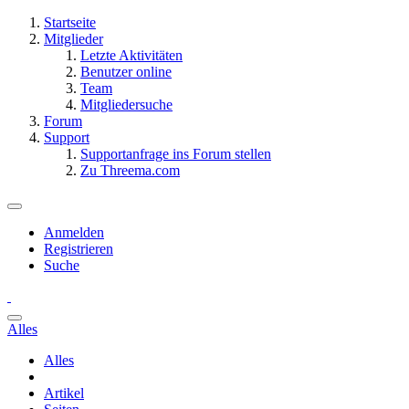
Startseite
Mitglieder
Letzte Aktivitäten
Benutzer online
Team
Mitgliedersuche
Forum
Support
Supportanfrage ins Forum stellen
Zu Threema.com
Anmelden
Registrieren
Suche
Alles
Alles
Artikel