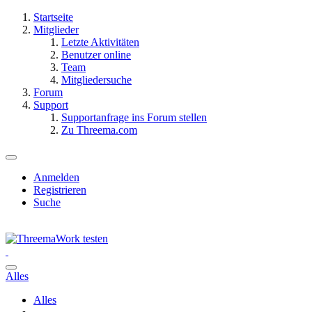
Startseite
Mitglieder
Letzte Aktivitäten
Benutzer online
Team
Mitgliedersuche
Forum
Support
Supportanfrage ins Forum stellen
Zu Threema.com
Anmelden
Registrieren
Suche
Alles
Alles