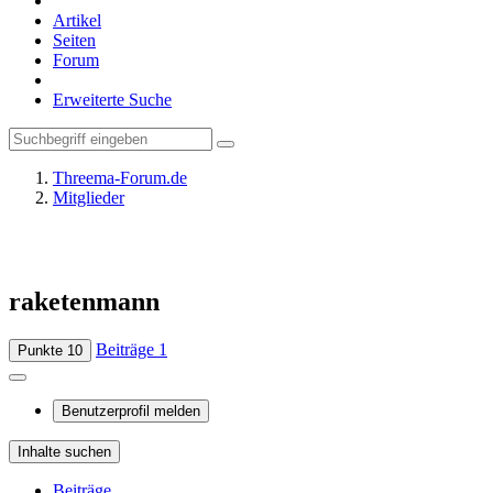
Artikel
Seiten
Forum
Erweiterte Suche
Threema-Forum.de
Mitglieder
raketenmann
Beiträge
1
Punkte
10
Benutzerprofil melden
Inhalte suchen
Beiträge