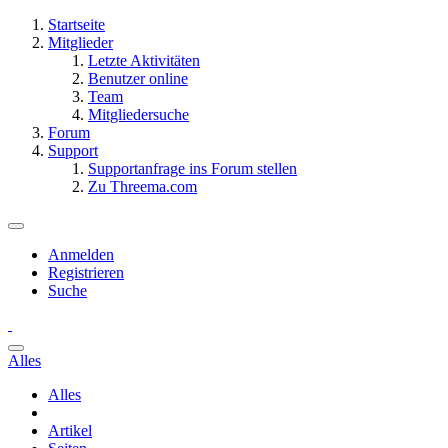
Startseite
Mitglieder
Letzte Aktivitäten
Benutzer online
Team
Mitgliedersuche
Forum
Support
Supportanfrage ins Forum stellen
Zu Threema.com
Anmelden
Registrieren
Suche
Alles
Alles
Artikel