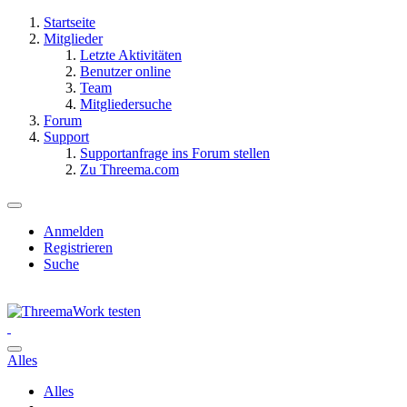
Startseite
Mitglieder
Letzte Aktivitäten
Benutzer online
Team
Mitgliedersuche
Forum
Support
Supportanfrage ins Forum stellen
Zu Threema.com
Anmelden
Registrieren
Suche
Alles
Alles