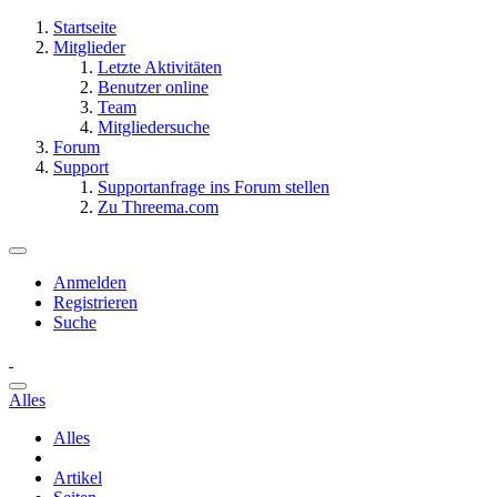
Startseite
Mitglieder
Letzte Aktivitäten
Benutzer online
Team
Mitgliedersuche
Forum
Support
Supportanfrage ins Forum stellen
Zu Threema.com
Anmelden
Registrieren
Suche
Alles
Alles
Artikel