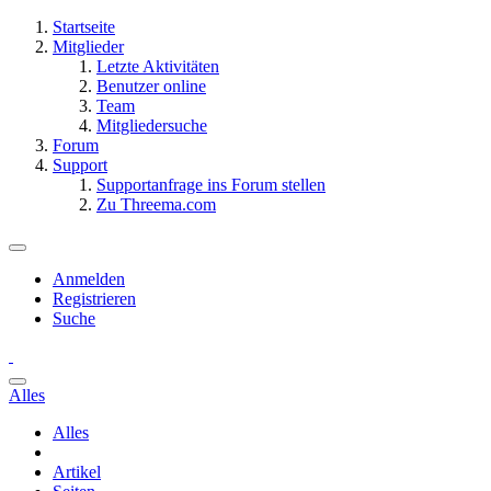
Startseite
Mitglieder
Letzte Aktivitäten
Benutzer online
Team
Mitgliedersuche
Forum
Support
Supportanfrage ins Forum stellen
Zu Threema.com
Anmelden
Registrieren
Suche
Alles
Alles
Artikel