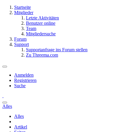
Startseite
Mitglieder
Letzte Aktivitäten
Benutzer online
Team
Mitgliedersuche
Forum
Support
Supportanfrage ins Forum stellen
Zu Threema.com
Anmelden
Registrieren
Suche
Alles
Alles
Artikel