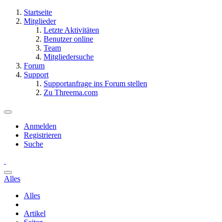
Startseite
Mitglieder
Letzte Aktivitäten
Benutzer online
Team
Mitgliedersuche
Forum
Support
Supportanfrage ins Forum stellen
Zu Threema.com
Anmelden
Registrieren
Suche
Alles
Alles
Artikel