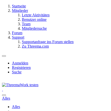
Startseite
Mitglieder
Letzte Aktivitäten
Benutzer online
Team
Mitgliedersuche
Forum
Support
Supportanfrage ins Forum stellen
Zu Threema.com
Anmelden
Registrieren
Suche
Alles
Alles