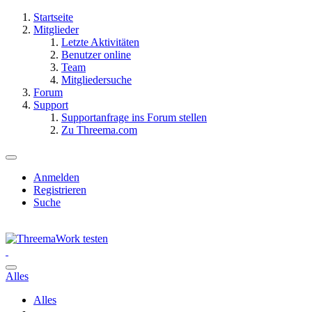
Startseite
Mitglieder
Letzte Aktivitäten
Benutzer online
Team
Mitgliedersuche
Forum
Support
Supportanfrage ins Forum stellen
Zu Threema.com
Anmelden
Registrieren
Suche
Alles
Alles