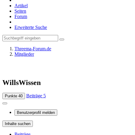
Artikel
Seiten
Forum
Erweiterte Suche
Threema-Forum.de
Mitglieder
WillsWissen
Beiträge
5
Punkte
40
Benutzerprofil melden
Inhalte suchen
Beiträge