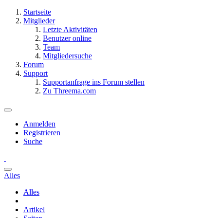
Startseite
Mitglieder
Letzte Aktivitäten
Benutzer online
Team
Mitgliedersuche
Forum
Support
Supportanfrage ins Forum stellen
Zu Threema.com
Anmelden
Registrieren
Suche
Alles
Alles
Artikel