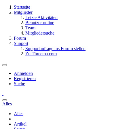
Startseite
Mitglieder
Letzte Aktivitäten
Benutzer online
Team
Mitgliedersuche
Forum
Support
Supportanfrage ins Forum stellen
Zu Threema.com
Anmelden
Registrieren
Suche
Alles
Alles
Artikel