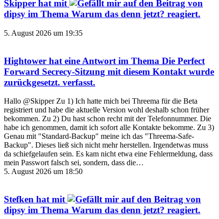
Skipper
hat mit
auf den Beitrag von
dipsy
im Thema
Warum das denn jetzt?
reagiert.
5. August 2026 um 19:35
Hightower
hat eine Antwort im Thema
Die Perfect
Forward Secrecy-Sitzung mit diesem Kontakt wurde
zurückgesetzt.
verfasst.
Hallo @Skipper Zu 1) Ich hatte mich bei Threema für die Beta
registriert und habe die aktuelle Version wohl deshalb schon früher
bekommen. Zu 2) Du hast schon recht mit der Telefonnummer. Die
habe ich genommen, damit ich sofort alle Kontakte bekomme. Zu 3)
Genau mit "Standard-Backup" meine ich das "Threema-Safe-
Backup". Dieses ließ sich nicht mehr herstellen. Irgendetwas muss
da schiefgelaufen sein. Es kam nicht etwa eine Fehlermeldung, dass
mein Passwort falsch sei, sondern, dass die…
5. August 2026 um 18:50
Stefken
hat mit
auf den Beitrag von
dipsy
im Thema
Warum das denn jetzt?
reagiert.