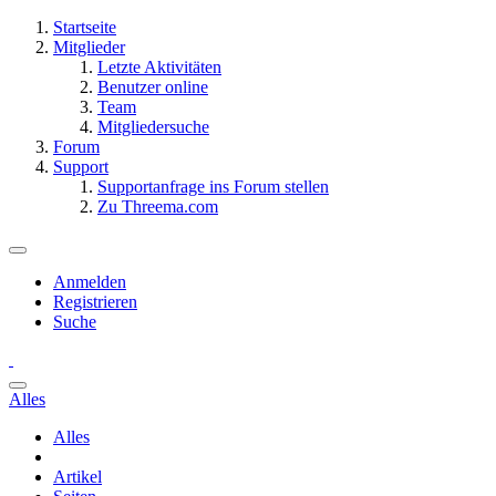
Startseite
Mitglieder
Letzte Aktivitäten
Benutzer online
Team
Mitgliedersuche
Forum
Support
Supportanfrage ins Forum stellen
Zu Threema.com
Anmelden
Registrieren
Suche
Alles
Alles
Artikel