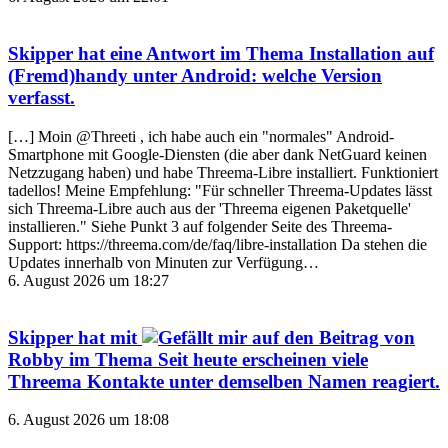
Skipper
hat eine Antwort im Thema
Installation auf
(Fremd)handy unter Android: welche Version
verfasst.
[…] Moin @Threeti , ich habe auch ein "normales" Android-
Smartphone mit Google-Diensten (die aber dank NetGuard keinen
Netzzugang haben) und habe Threema-Libre installiert. Funktioniert
tadellos! Meine Empfehlung: "Für schneller Threema-Updates lässt
sich Threema-Libre auch aus der 'Threema eigenen Paketquelle'
installieren." Siehe Punkt 3 auf folgender Seite des Threema-
Support: https://threema.com/de/faq/libre-installation Da stehen die
Updates innerhalb von Minuten zur Verfügung…
6. August 2026 um 18:27
Skipper
hat mit
auf den Beitrag von
Robby
im Thema
Seit heute erscheinen viele
Threema Kontakte unter demselben Namen
reagiert.
6. August 2026 um 18:08