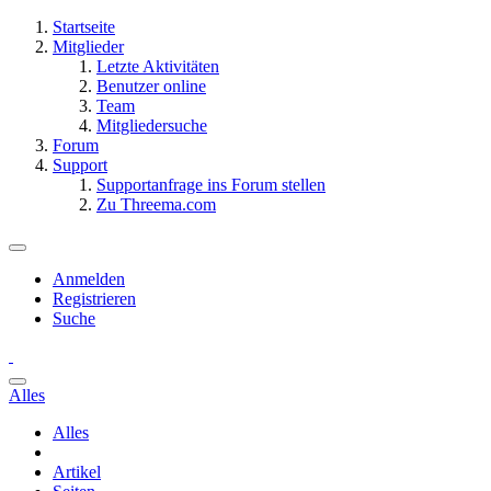
Startseite
Mitglieder
Letzte Aktivitäten
Benutzer online
Team
Mitgliedersuche
Forum
Support
Supportanfrage ins Forum stellen
Zu Threema.com
Anmelden
Registrieren
Suche
Alles
Alles
Artikel